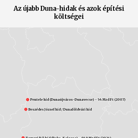
Az újabb Duna-hidak és azok építési
költségei
Pentele híd (Dunaújváros–Dunavecse) – 54 Mrd Ft (2007)
Pentele híd (Dunaújváros–Dunavecse) – 54 Mrd Ft (2007)
Beszédes József híd / Dunaföldvári híd
Beszédes József híd / Dunaföldvári híd