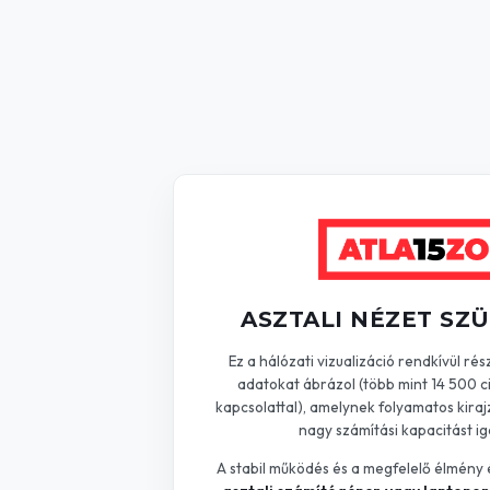
Nemzeti Együttműködés Rendszere
102 cikk
Akkumulátorgyár
87 cikk
Szeged
70 cikk
Paks II
65 cikk
Közmédia (MTVA)
64 cikk
Elios
59 cikk
ASZTALI NÉZET SZ
Koronavírus
59 cikk
Ez a hálózati vizualizáció rendkívül rés
adatokat ábrázol (több mint 14 500 c
Budapest
58 cikk
kapcsolattal), amelynek folyamatos kiraj
nagy számítási kapacitást ig
Lázár János
57 cikk
A stabil működés és a megfelelő élmény