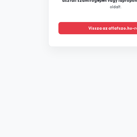
asztali számítógépen vagy laptopon
Érd
55 cikk
oldalt.
+
Felsőoktatás
54 cikk
-
Vissza az atlatszo.hu-r
Közoktatás
52 cikk
☉
Grafikon visszaállítása
Szíjj László Útépítései
51 cikk
Médiavásárlás
46 cikk
Integritás Hatóság
44 cikk
Választási Rendszer
44 cikk
Orbán Viktor
41 cikk
Hadházy Ákos
39 cikk
Egészségügy